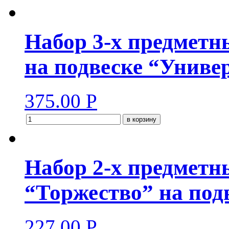
Набор 3-х предметн
на подвеске “Униве
375.00
Р
в корзину
Набор 2-х предмет
“Торжество” на под
227.00
Р