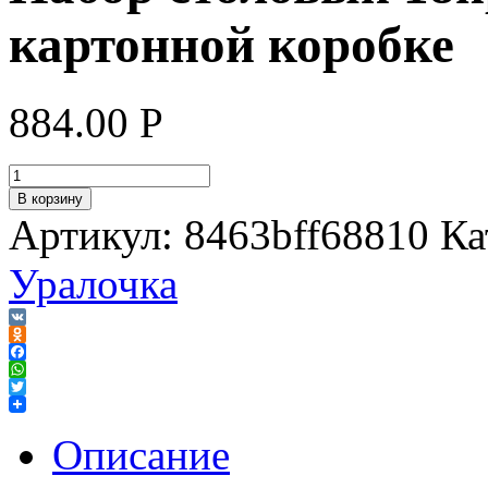
картонной коробке
884.00
Р
В корзину
Артикул:
8463bff68810
Ка
Уралочка
VK
Odnoklassniki
Facebook
WhatsApp
Twitter
Описание