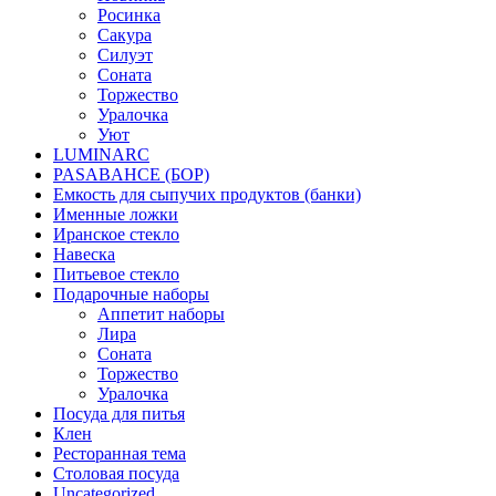
Росинка
Сакура
Силуэт
Соната
Торжество
Уралочка
Уют
LUMINARC
PASABAHCE (БОР)
Емкость для сыпучих продуктов (банки)
Именные ложки
Иранское стекло
Навеска
Питьевое стекло
Подарочные наборы
Аппетит наборы
Лира
Соната
Торжество
Уралочка
Посуда для питья
Клен
Ресторанная тема
Столовая посуда
Uncategorized