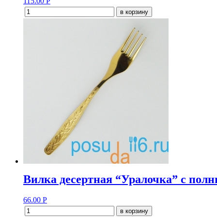
115.00
Р
в корзину
Вилка десертная “Уралочка” с пол
66.00
Р
в корзину