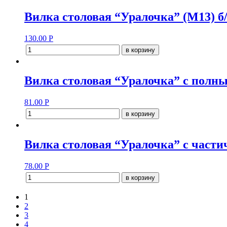
Вилка столовая “Уралочка” (М13) б
130.00
Р
в корзину
Вилка столовая “Уралочка” с полн
81.00
Р
в корзину
Вилка столовая “Уралочка” с част
78.00
Р
в корзину
1
2
3
4