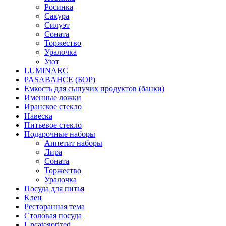
Росинка
Сакура
Силуэт
Соната
Торжество
Уралочка
Уют
LUMINARC
PASABAHCE (БОР)
Емкость для сыпучих продуктов (банки)
Именные ложки
Иранское стекло
Навеска
Питьевое стекло
Подарочные наборы
Аппетит наборы
Лира
Соната
Торжество
Уралочка
Посуда для питья
Клен
Ресторанная тема
Столовая посуда
Uncategorized