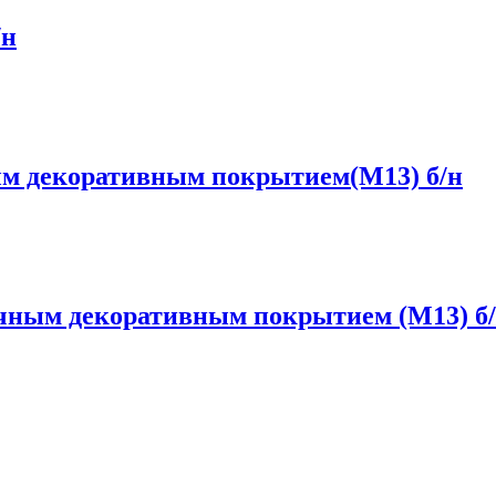
/н
ым декоративным покрытием(М13) б/н
ичным декоративным покрытием (М13) б