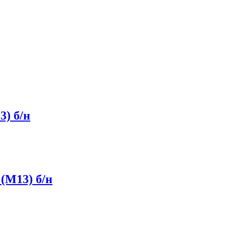
) б/н
(М13) б/н