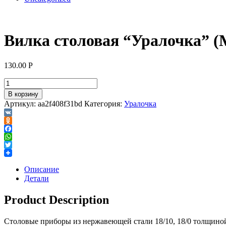
Вилка столовая “Уралочка” (М
130.00
Р
В корзину
Артикул:
aa2f408f31bd
Категория:
Уралочка
VK
Odnoklassniki
Facebook
WhatsApp
Twitter
Описание
Детали
Product Description
Столовые приборы из нержавеющей стали 18/10, 18/0 толщино