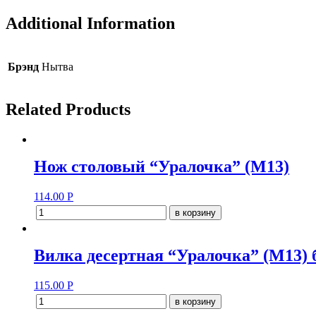
Additional Information
Брэнд
Нытва
Related Products
Нож столовый “Уралочка” (М13)
114.00
Р
в корзину
Вилка десертная “Уралочка” (М13) 
115.00
Р
в корзину