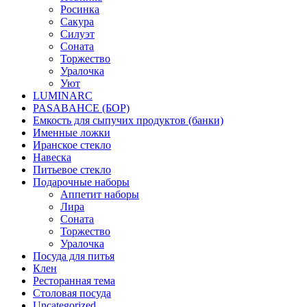
Росинка
Сакура
Силуэт
Соната
Торжество
Уралочка
Уют
LUMINARC
PASABAHCE (БОР)
Емкость для сыпучих продуктов (банки)
Именные ложки
Иранское стекло
Навеска
Питьевое стекло
Подарочные наборы
Аппетит наборы
Лира
Соната
Торжество
Уралочка
Посуда для питья
Клен
Ресторанная тема
Столовая посуда
Uncategorized