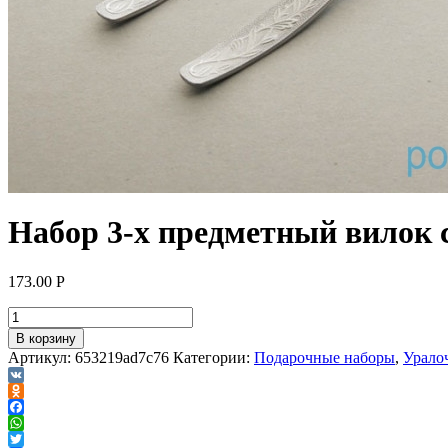
Набор 3-х предметный вилок 
173.00
Р
В корзину
Артикул:
653219ad7c76
Категории:
Подарочные наборы
,
Урало
VK
Odnoklassniki
Facebook
WhatsApp