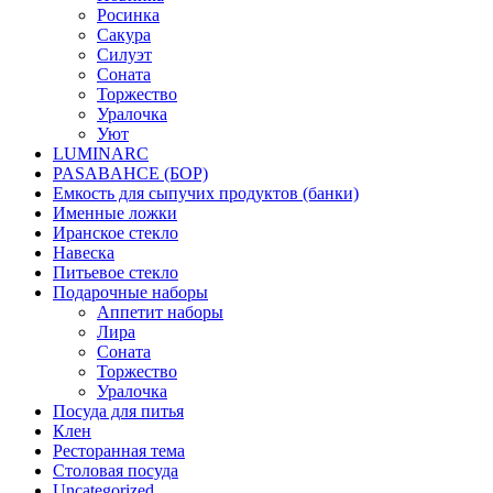
Росинка
Сакура
Силуэт
Соната
Торжество
Уралочка
Уют
LUMINARC
PASABAHCE (БОР)
Емкость для сыпучих продуктов (банки)
Именные ложки
Иранское стекло
Навеска
Питьевое стекло
Подарочные наборы
Аппетит наборы
Лира
Соната
Торжество
Уралочка
Посуда для питья
Клен
Ресторанная тема
Столовая посуда
Uncategorized