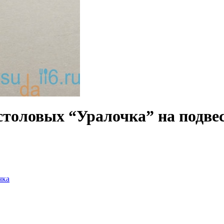
столовых “Уралочка” на подве
чка