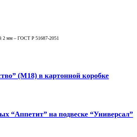
й 2 мм – ГОСТ Р 51687-2051
ство” (М18) в картонной коробке
ых “Аппетит” на подвеске “Универсал”