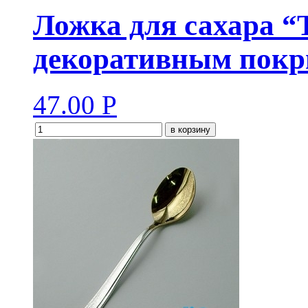
Ложка для сахара “
декоративным покр
47.00
Р
в корзину