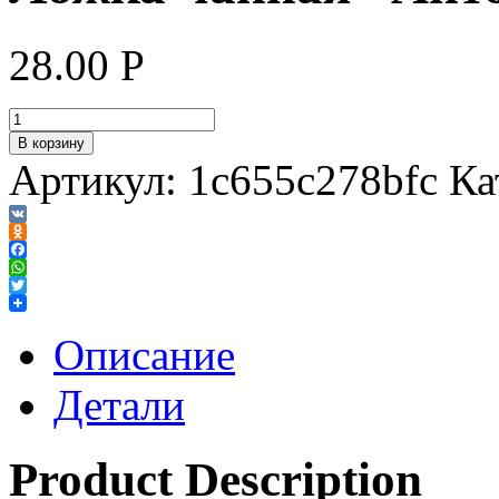
28.00
Р
В корзину
Артикул:
1c655c278bfc
Ка
VK
Odnoklassniki
Facebook
WhatsApp
Twitter
Описание
Детали
Product Description