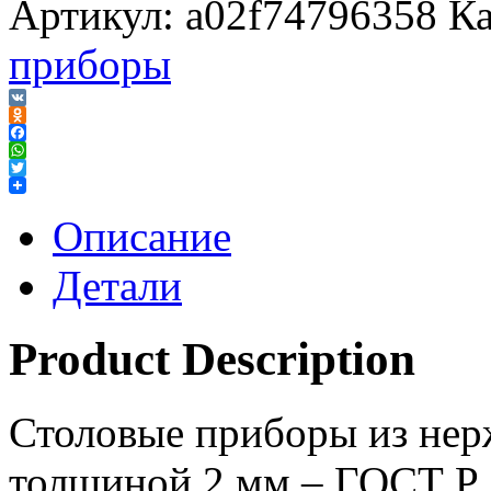
Артикул:
a02f74796358
Ка
приборы
VK
Odnoklassniki
Facebook
WhatsApp
Twitter
Описание
Детали
Product Description
Столовые приборы из нер
толщиной 2 мм – ГОСТ Р