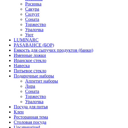
Росинка
Сакура
Силуэт
Соната
Торжество
Уралочка
Уют
LUMINARC
PASABAHCE (БОР)
Емкость для сыпучих продуктов (банки)
Именные ложки
Иранское стекло
Навеска
Питьевое стекло
Подарочные наборы
Аппетит наборы
Лира
Соната
Торжество
Уралочка
Посуда для питья
Клен
Ресторанная тема
Столовая посуда
Uncategorized