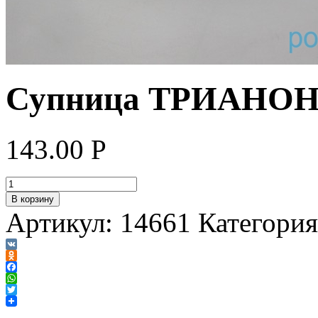
Супница ТРИАНО
143.00
Р
В корзину
Артикул:
14661
Категори
VK
Odnoklassniki
Facebook
WhatsApp
Twitter