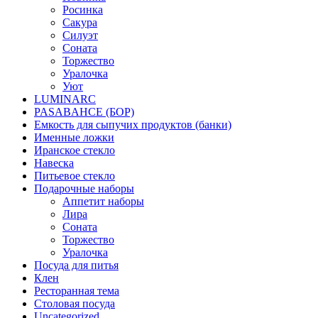
Росинка
Сакура
Силуэт
Соната
Торжество
Уралочка
Уют
LUMINARC
PASABAHCE (БОР)
Емкость для сыпучих продуктов (банки)
Именные ложки
Иранское стекло
Навеска
Питьевое стекло
Подарочные наборы
Аппетит наборы
Лира
Соната
Торжество
Уралочка
Посуда для питья
Клен
Ресторанная тема
Столовая посуда
Uncategorized