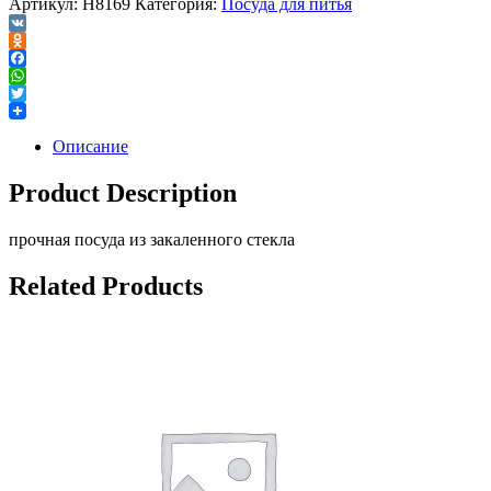
Артикул:
H8169
Категория:
Посуда для питья
VK
Odnoklassniki
Facebook
WhatsApp
Twitter
Описание
Product Description
прочная посуда из закаленного стекла
Related Products