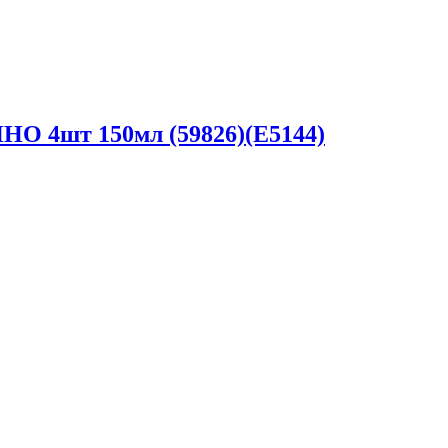
О 4шт 150мл (59826)(E5144)