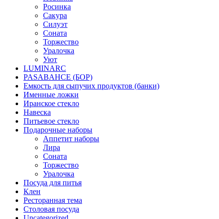
Росинка
Сакура
Силуэт
Соната
Торжество
Уралочка
Уют
LUMINARC
PASABAHCE (БОР)
Емкость для сыпучих продуктов (банки)
Именные ложки
Иранское стекло
Навеска
Питьевое стекло
Подарочные наборы
Аппетит наборы
Лира
Соната
Торжество
Уралочка
Посуда для питья
Клен
Ресторанная тема
Столовая посуда
Uncategorized