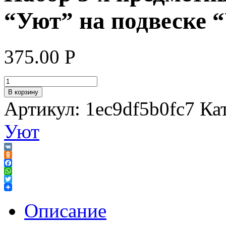
“Уют” на подвеске 
375.00
Р
В корзину
Артикул:
1ec9df5b0fc7
Ка
Уют
VK
Odnoklassniki
Facebook
WhatsApp
Twitter
Описание