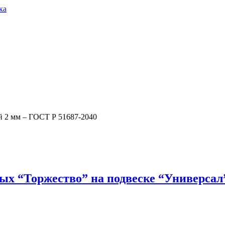
ка
й 2 мм – ГОСТ Р 51687-2040
ых “Торжество” на подвеске “Универсал