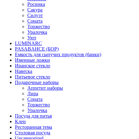
Росинка
Сакура
Силуэт
Соната
Торжество
Уралочка
Уют
LUMINARC
PASABAHCE (БОР)
Емкость для сыпучих продуктов (банки)
Именные ложки
Иранское стекло
Навеска
Питьевое стекло
Подарочные наборы
Аппетит наборы
Лира
Соната
Торжество
Уралочка
Посуда для питья
Клен
Ресторанная тема
Столовая посуда
Uncategorized