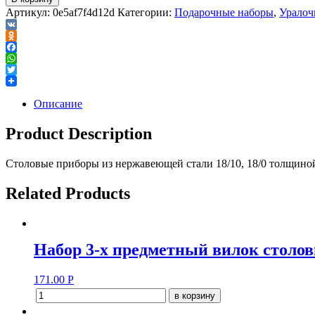
Артикул:
0e5af7f4d12d
Категории:
Подарочные наборы
,
Уралоч
VK
Odnoklassniki
Facebook
WhatsApp
Twitter
Описание
Product Description
Столовые приборы из нержавеющей стали 18/10, 18/0 толщино
Related Products
Набор 3-х предметный вилок столов
171.00
Р
в корзину