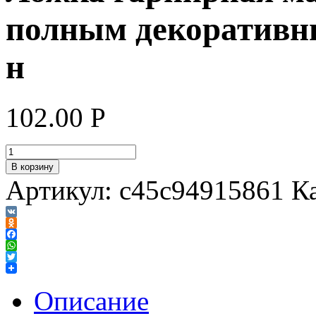
полным декоративн
н
102.00
Р
В корзину
Артикул:
c45c94915861
К
VK
Odnoklassniki
Facebook
WhatsApp
Twitter
Описание