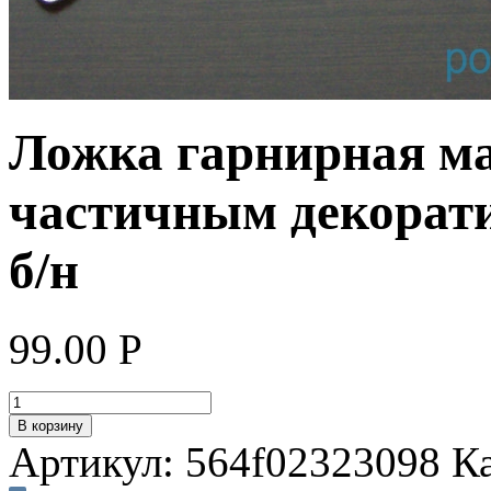
Ложка гарнирная ма
частичным декорат
б/н
99.00
Р
В корзину
Артикул:
564f02323098
К