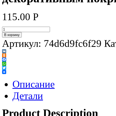
115.00
Р
В корзину
Артикул:
74d6d9fc6f29
Ка
VK
Odnoklassniki
Facebook
WhatsApp
Twitter
Описание
Детали
Product Description