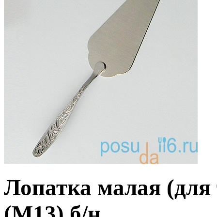
Лопатка малая (для
(М13) б/н