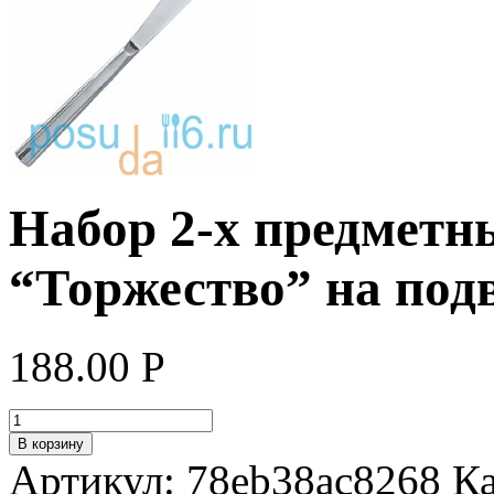
Набор 2-х предметн
“Торжество” на под
188.00
Р
В корзину
Артикул:
78eb38ac8268
К