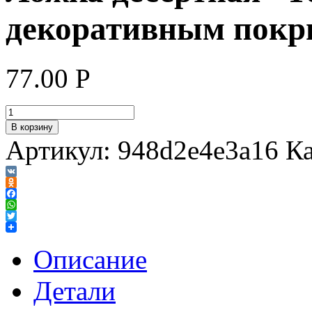
декоративным покр
77.00
Р
В корзину
Артикул:
948d2e4e3a16
Ка
VK
Odnoklassniki
Facebook
WhatsApp
Twitter
Описание
Детали