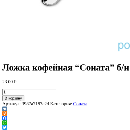
Ложка кофейная “Соната” б/н
23.00
Р
В корзину
Артикул:
3987a7183e2d
Категория:
Соната
VK
Odnoklassniki
Facebook
WhatsApp