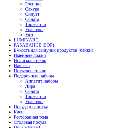
Росинка
Сакура
Силуэт
Соната
Торжество
Уралочка
Уют
LUMINARC
PASABAHCE (БОР)
Емкость для сыпучих продуктов (банки)
Именные ложки
Иранское стекло
Навеска
Питьевое стекло
Подарочные наборы
Аппетит наборы
Лира
Соната
Торжество
Уралочка
Посуда для питья
Клен
Ресторанная тема
Столовая посуда
Uncategorized