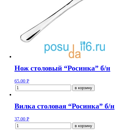
Нож столовый “Росинка” б/н
65.00
Р
в корзину
Вилка столовая “Росинка” б/н
37.00
Р
в корзину