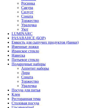
Росинка
Сакура
Силуэт
Соната
Торжество
Уралочка
Уют
LUMINARC
PASABAHCE (БОР)
Емкость для сыпучих продуктов (банки)
Именные ложки
Иранское стекло
Навеска
Питьевое стекло
Подарочные наборы
Аппетит наборы
Лира
Соната
Торжество
Уралочка
Посуда для питья
Клен
Ресторанная тема
Столовая посуда
Uncategorized