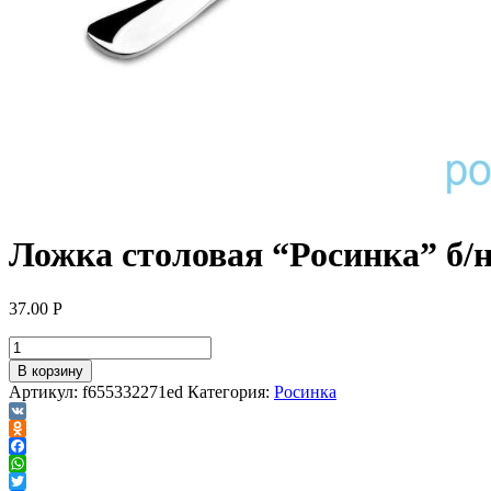
Ложка столовая “Росинка” б/н
37.00
Р
В корзину
Артикул:
f655332271ed
Категория:
Росинка
VK
Odnoklassniki
Facebook
WhatsApp