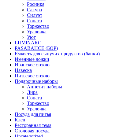
Росинка
Сакура
Силуэт
Соната
Торжество
Уралочка
Уют
LUMINARC
PASABAHCE (БОР)
Емкость для сыпучих продуктов (банки)
Именные ложки
Иранское стекло
Навеска
Питьевое стекло
Подарочные наборы
Аппетит наборы
Лира
Соната
Торжество
Уралочка
Посуда для питья
Клен
Ресторанная тема
Столовая посуда
Uncategorized