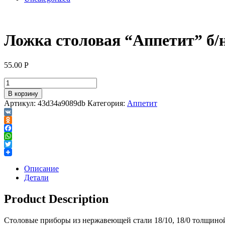
Ложка столовая “Аппетит” б/
55.00
Р
В корзину
Артикул:
43d34a9089db
Категория:
Аппетит
VK
Odnoklassniki
Facebook
WhatsApp
Twitter
Описание
Детали
Product Description
Столовые приборы из нержавеющей стали 18/10, 18/0 толщино