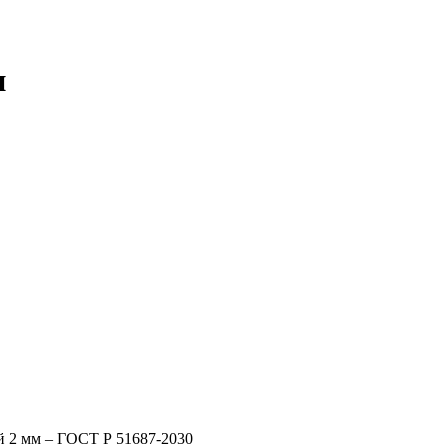
н
й 2 мм – ГОСТ Р 51687-2030