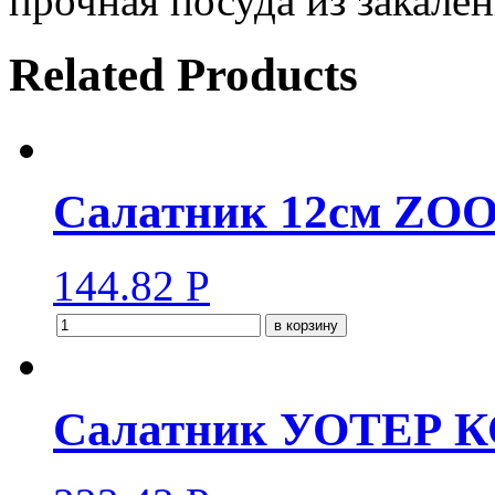
прочная посуда из закален
Related Products
Салатник 12см ZO
144.82
Р
в корзину
Салатник УОТЕР К