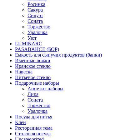
Росинка
Сакура
Силуэт
Соната
Торжество
Уралочка
Уют
LUMINARC
PASABAHCE (БОР)
Емкость для сыпучих продуктов (банки)
Именные ложки
Иранское стекло
Навеска
Питьевое стекло
Подарочные наборы
Аппетит наборы
Лира
Соната
Торжество
Уралочка
Посуда для питья
Клен
Ресторанная тема
Столовая посуда
Uncategorized