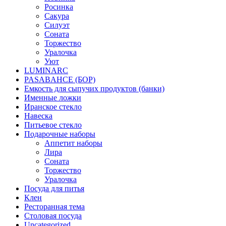
Росинка
Сакура
Силуэт
Соната
Торжество
Уралочка
Уют
LUMINARC
PASABAHCE (БОР)
Емкость для сыпучих продуктов (банки)
Именные ложки
Иранское стекло
Навеска
Питьевое стекло
Подарочные наборы
Аппетит наборы
Лира
Соната
Торжество
Уралочка
Посуда для питья
Клен
Ресторанная тема
Столовая посуда
Uncategorized