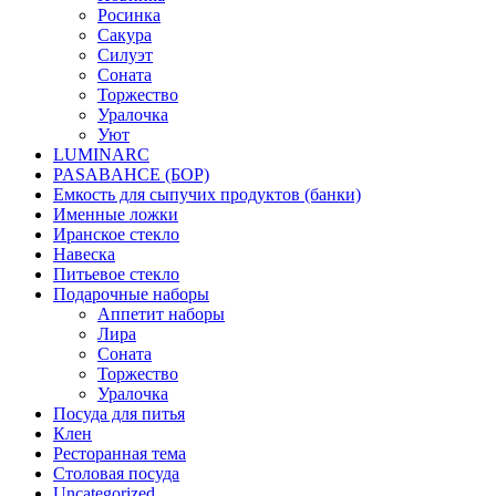
Росинка
Сакура
Силуэт
Соната
Торжество
Уралочка
Уют
LUMINARC
PASABAHCE (БОР)
Емкость для сыпучих продуктов (банки)
Именные ложки
Иранское стекло
Навеска
Питьевое стекло
Подарочные наборы
Аппетит наборы
Лира
Соната
Торжество
Уралочка
Посуда для питья
Клен
Ресторанная тема
Столовая посуда
Uncategorized