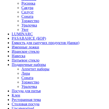
Росинка
Сакура
Силуэт
Соната
Торжество
Уралочка
Уют
LUMINARC
PASABAHCE (БОР)
Емкость для сыпучих продуктов (банки)
Именные ложки
Иранское стекло
Навеска
Питьевое стекло
Подарочные наборы
Аппетит наборы
Лира
Соната
Торжество
Уралочка
Посуда для питья
Клен
Ресторанная тема
Столовая посуда
Uncategorized