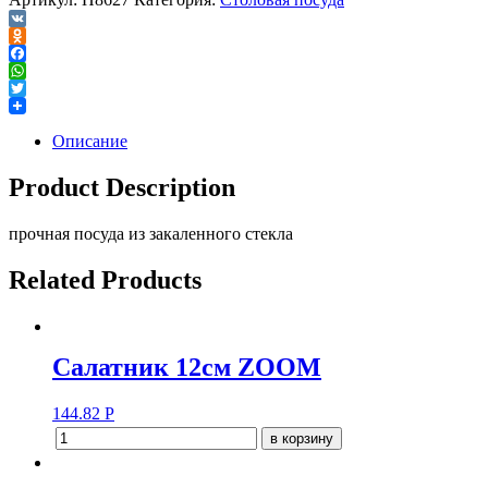
VK
Odnoklassniki
Facebook
WhatsApp
Twitter
Описание
Product Description
прочная посуда из закаленного стекла
Related Products
Салатник 12см ZOOM
144.82
Р
в корзину