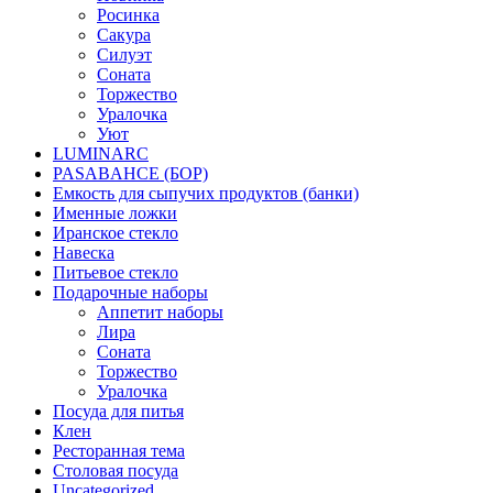
Росинка
Сакура
Силуэт
Соната
Торжество
Уралочка
Уют
LUMINARC
PASABAHCE (БОР)
Емкость для сыпучих продуктов (банки)
Именные ложки
Иранское стекло
Навеска
Питьевое стекло
Подарочные наборы
Аппетит наборы
Лира
Соната
Торжество
Уралочка
Посуда для питья
Клен
Ресторанная тема
Столовая посуда
Uncategorized