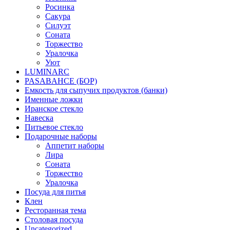
Росинка
Сакура
Силуэт
Соната
Торжество
Уралочка
Уют
LUMINARC
PASABAHCE (БОР)
Емкость для сыпучих продуктов (банки)
Именные ложки
Иранское стекло
Навеска
Питьевое стекло
Подарочные наборы
Аппетит наборы
Лира
Соната
Торжество
Уралочка
Посуда для питья
Клен
Ресторанная тема
Столовая посуда
Uncategorized