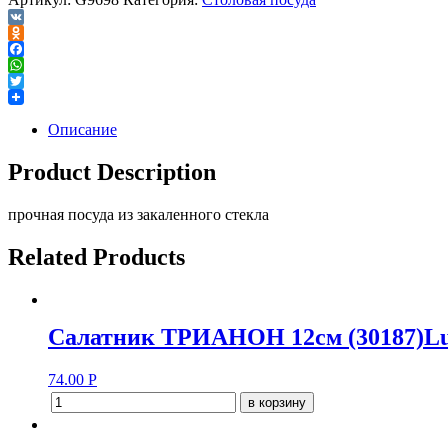
VK
Odnoklassniki
Facebook
WhatsApp
Twitter
Описание
Product Description
прочная посуда из закаленного стекла
Related Products
Салатник ТРИАНОН 12см (30187)L
74.00
Р
в корзину