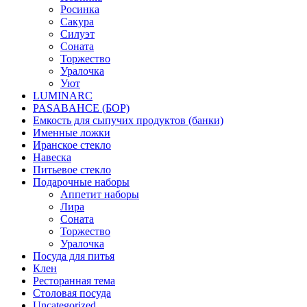
Росинка
Сакура
Силуэт
Соната
Торжество
Уралочка
Уют
LUMINARC
PASABAHCE (БОР)
Емкость для сыпучих продуктов (банки)
Именные ложки
Иранское стекло
Навеска
Питьевое стекло
Подарочные наборы
Аппетит наборы
Лира
Соната
Торжество
Уралочка
Посуда для питья
Клен
Ресторанная тема
Столовая посуда
Uncategorized