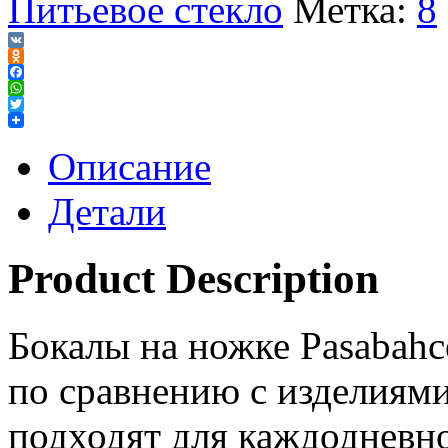
Питьевое стекло
Метка:
8
VK
Odnoklassniki
Facebook
WhatsApp
Twitter
Описание
Детали
Product Description
Бокалы на ножке Pasabahc
по сравнению с изделиями
подходят для каждодневн