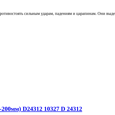
противостоять сильным ударам, падениям и царапинам. Они выд
d-200мм) D24312 10327 D 24312