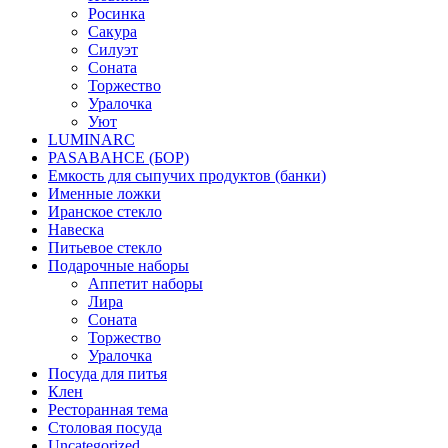
Росинка
Сакура
Силуэт
Соната
Торжество
Уралочка
Уют
LUMINARC
PASABAHCE (БОР)
Емкость для сыпучих продуктов (банки)
Именные ложки
Иранское стекло
Навеска
Питьевое стекло
Подарочные наборы
Аппетит наборы
Лира
Соната
Торжество
Уралочка
Посуда для питья
Клен
Ресторанная тема
Столовая посуда
Uncategorized