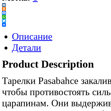
VK
Odnoklassniki
Facebook
WhatsApp
Twitter
Описание
Детали
Product Description
Тарелки Pasabahce закал
чтобы противостоять сил
царапинам. Они выдержив