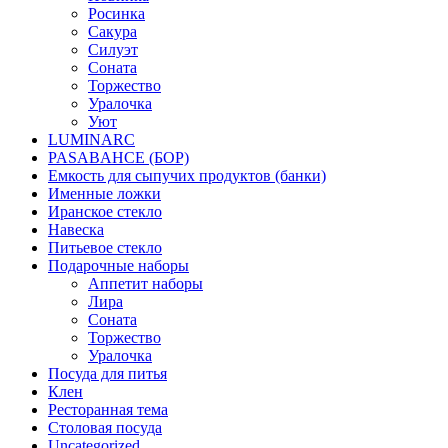
Росинка
Сакура
Силуэт
Соната
Торжество
Уралочка
Уют
LUMINARC
PASABAHCE (БОР)
Емкость для сыпучих продуктов (банки)
Именные ложки
Иранское стекло
Навеска
Питьевое стекло
Подарочные наборы
Аппетит наборы
Лира
Соната
Торжество
Уралочка
Посуда для питья
Клен
Ресторанная тема
Столовая посуда
Uncategorized