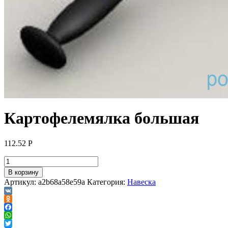
Картофелемялка большая
112.52
Р
В корзину
Артикул:
a2b68a58e59a
Категория:
Навеска
VK
Odnoklassniki
Facebook
WhatsApp