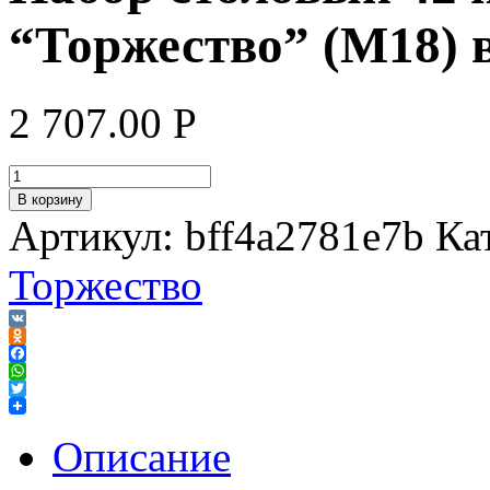
“Торжество” (М18) 
2 707.00
Р
В корзину
Артикул:
bff4a2781e7b
Ка
Торжество
VK
Odnoklassniki
Facebook
WhatsApp
Twitter
Описание