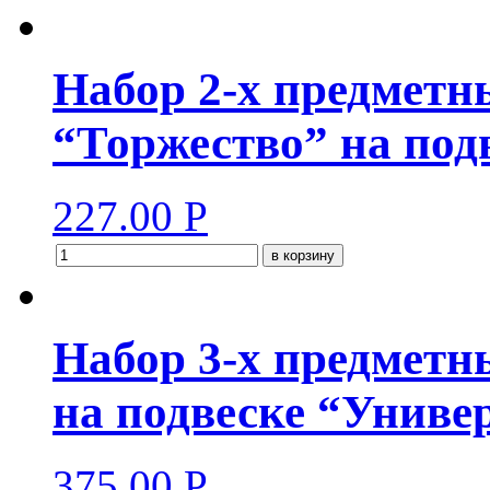
Набор 2-х предмет
“Торжество” на под
227.00
Р
в корзину
Набор 3-х предметн
на подвеске “Униве
375.00
Р