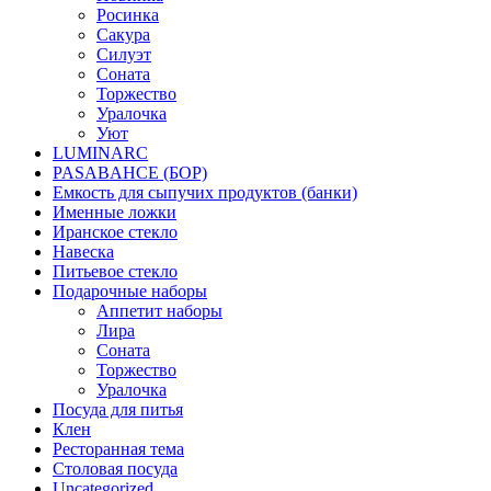
Росинка
Сакура
Силуэт
Соната
Торжество
Уралочка
Уют
LUMINARC
PASABAHCE (БОР)
Емкость для сыпучих продуктов (банки)
Именные ложки
Иранское стекло
Навеска
Питьевое стекло
Подарочные наборы
Аппетит наборы
Лира
Соната
Торжество
Уралочка
Посуда для питья
Клен
Ресторанная тема
Столовая посуда
Uncategorized