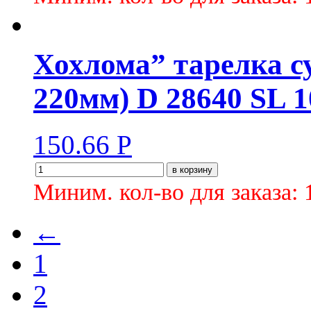
Хохлома” тарелка су
220мм) D 28640 SL 1
150.66
Р
в корзину
Миним. кол-во для заказа: 
←
1
2