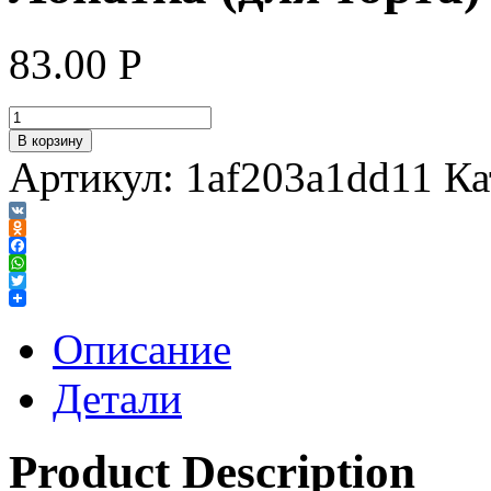
83.00
Р
В корзину
Артикул:
1af203a1dd11
Ка
VK
Odnoklassniki
Facebook
WhatsApp
Twitter
Описание
Детали
Product Description