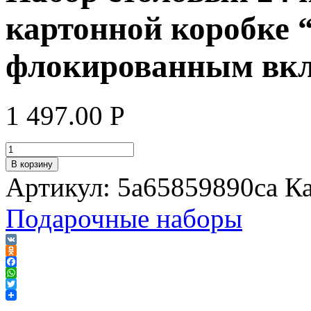
картонной коробке 
флокированным вк
1 497.00
Р
В корзину
Артикул:
5a65859890ca
К
Подарочные наборы
VK
Odnoklassniki
Facebook
WhatsApp
Twitter